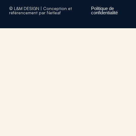
© L&M DESIGN | Conception et
Politique de
référencement par Netleaf
confidentialité