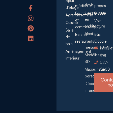
Ajout
devis
médicales
propos
d’étage
Technologue
Boutiques
Blogue
Agrandissement
en
et
Voir
Cuisine
architecture
commerces
nos
Salle
Mobilier
Bars et
avis
de
sur
restaurants
Google
bain
mesure
info@l
Aménagement
Modélisation
418
intérieur
3D
527-
Magasinage
5668
personnalisé
Conta
Décoration
no
intérieure