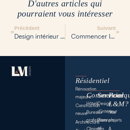
D'autres articles qui
pourraient vous intéresser
Précédent
Suivant
Design intérieur vs décoration
Commencer la construction d’une nouvelle salle de bain
Résidentiel
Rénovation
Commercial
Services
Pourq
majeure
L&M?
Hôtels
Design
Construction
d’intérieur
Bureaux
Nos
neuve
professionnels
Plans
projets
Architecture
et
Cliniques
À