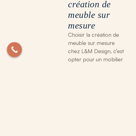
création de
meuble sur
mesure
Choisir la création de
meuble sur mesure
chez L&M Design, c’est
opter pour un mobilier
distinctif qui s’adapte à
votre budget, vos goûts
et vos besoins
spécifiques. Ce
processus rend chaque
pièce unique, du
meuble TV en bois
massif aux tables ou
rangements de salle de