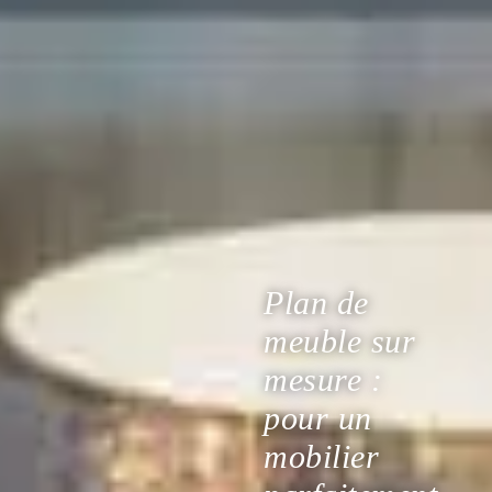
Plan de
meuble sur
mesure :
pour un
mobilier